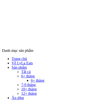
Danh mục sản phẩm
Trang chủ
Về LyLa Eats
Sản phẩm
Tất cả
6+ tháng
6+ tháng
7-9 tháng
10+ tháng
12+ tháng
Ăn dặm